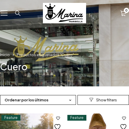
0
Inicio
Productos etiquetados “Cuero”
Cuero
Ordenar por los últimos
Feature
Feature