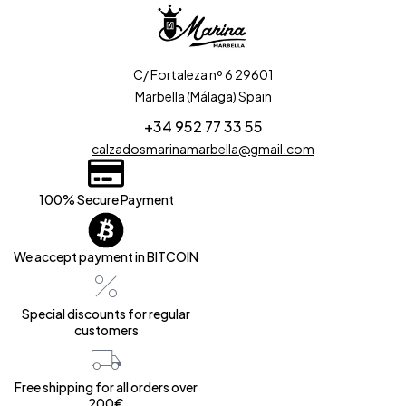
C/ Fortaleza nº 6 29601
Marbella (Málaga) Spain
+34 952 77 33 55
calzadosmarinamarbella@gmail.com
100% Secure Payment
We accept payment in BITCOIN
Special discounts for regular
customers
Free shipping for all orders over
200€