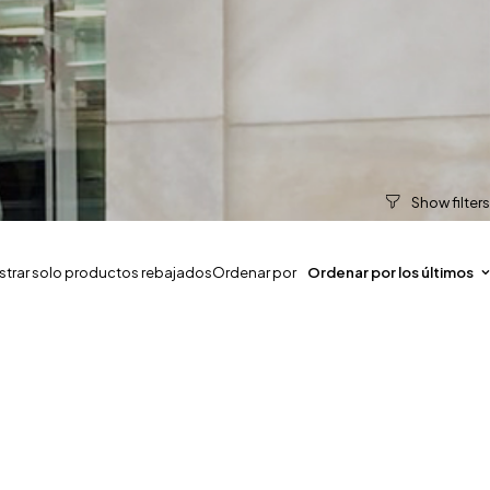
trar solo productos rebajados
Ordenar por
Ordenar por los últimos