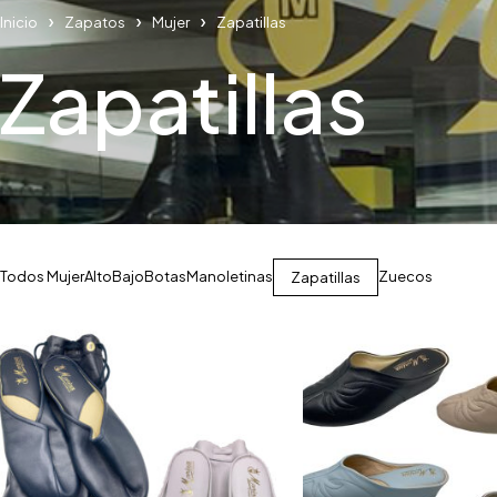
Inicio
Zapatos
Mujer
Zapatillas
Zapatillas
Todos Mujer
Alto
Bajo
Botas
Manoletinas
Zuecos
Zapatillas