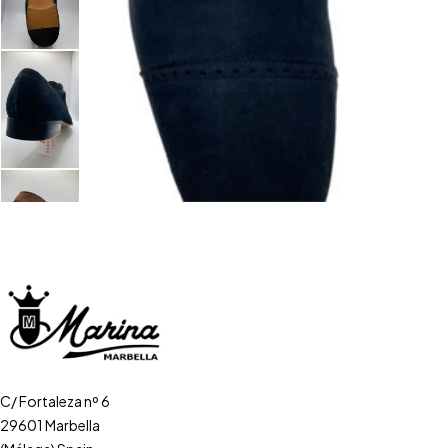
C/ Fortaleza nº 6
29601 Marbella