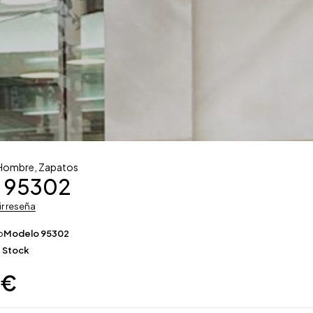
Hombre
,
Zapatos
 95302
ir reseña
o
Modelo 95302
 Stock
0
€