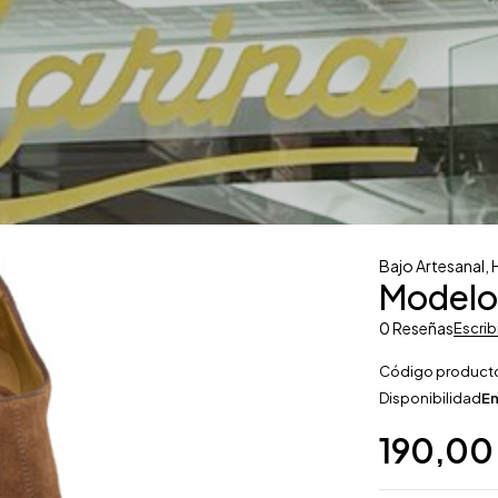
Bajo Artesanal
,
Modelo
0 Reseñas
Escrib
Código product
Disponibilidad
En
190,0