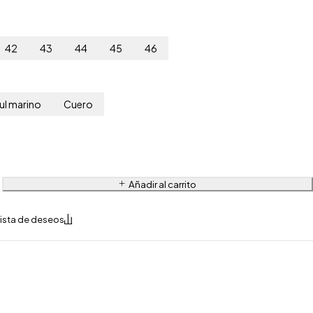
42
43
44
45
46
ul marino
Cuero
Añadir al carrito