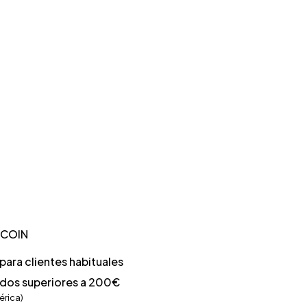
TCOIN
ara clientes habituales
idos superiores a 200€
érica)