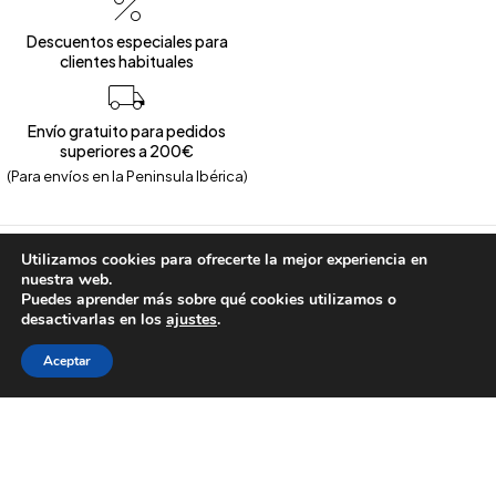
Descuentos especiales para
clientes habituales
Envío gratuito para pedidos
superiores a 200€
(Para envíos en la Peninsula Ibérica)
Utilizamos cookies para ofrecerte la mejor experiencia en
Aviso Legal
nuestra web.
Puedes aprender más sobre qué cookies utilizamos o
Política de
desactivarlas en los
ajustes
.
Privacidad
Política de
Aceptar
Copyright © 2026 – Calzados Marina. All Rights Reserved
Cookies
Condicion
es, envíos y
devolucion
es