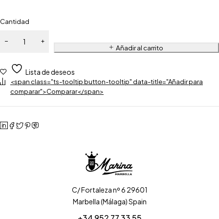
Cantidad
Añadir al carrito
Lista de deseos
<span class="ts-tooltip button-tooltip" data-title="Añadir para
comparar">Comparar</span>
C/ Fortaleza nº 6 29601
Marbella (Málaga) Spain
+34 952 77 33 55