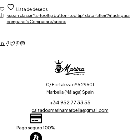
Lista de deseos
<span class="ts-tooltip button-tooltip" data-title="Añadir para
comparar">Comparar</span>
C/ Fortaleza nº 6 29601
Marbella (Málaga) Spain
+34 952 77 33 55
calzadosmarinamarbella@gmail.com
Pago seguro 100%