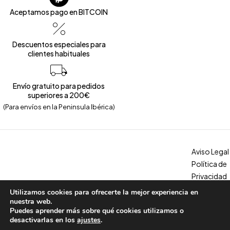
Aceptamos pago en BITCOIN
Descuentos especiales para
clientes habituales
Envío gratuito para pedidos
superiores a 200€
(Para envíos en la Peninsula Ibérica)
Aviso Legal
Política de
Privacidad
Política de
Utilizamos cookies para ofrecerte la mejor experiencia en
Copyright © 2026 – Calzados Marina. All Rights Reserved
Cookies
nuestra web.
Puedes aprender más sobre qué cookies utilizamos o
Condicion
desactivarlas en los
ajustes
.
es, envíos y