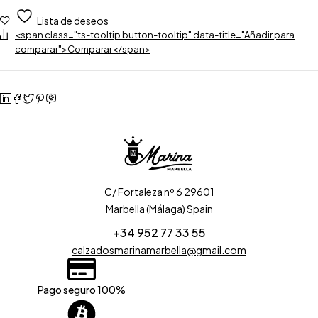
Lista de deseos
<span class="ts-tooltip button-tooltip" data-title="Añadir para
comparar">Comparar</span>
C/ Fortaleza nº 6 29601
Marbella (Málaga) Spain
+34 952 77 33 55
calzadosmarinamarbella@gmail.com
Pago seguro 100%