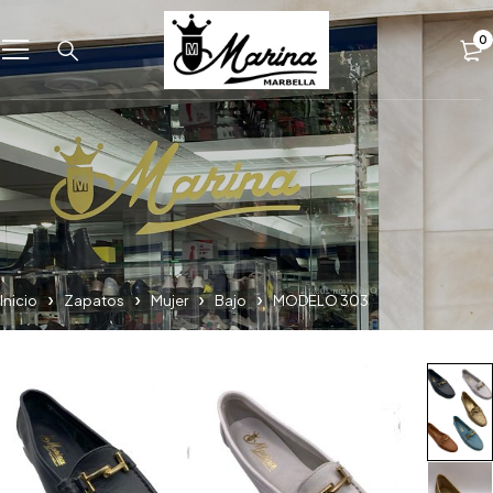
0
Inicio
Zapatos
Mujer
Bajo
MODELO 303