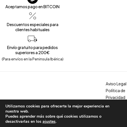
Aceptamos pago en BITCOIN
Descuentos especiales para
clientes habituales
Envío gratuito para pedidos
superiores a 200€
(Para envíos en la Peninsula Ibérica)
Aviso Legal
Política de
Privacidad
Política de
Utilizamos cookies para ofrecerte la mejor experiencia en
Copyright © 2026 – Calzados Marina. All Rights Reserved
Cookies
nuestra web.
Puedes aprender más sobre qué cookies utilizamos o
Condicion
desactivarlas en los
ajustes
.
es, envíos y