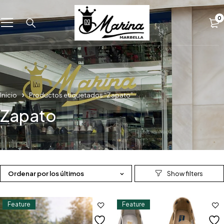
0
Inicio
Productos etiquetados “Zapato”
Zapato
Ordenar por los últimos
Feature
Feature