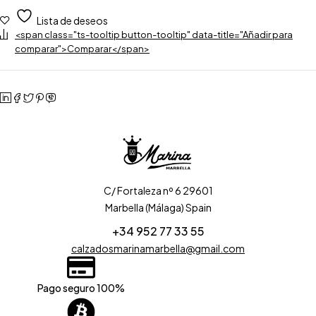
Lista de deseos
<span class="ts-tooltip button-tooltip" data-title="Añadir para
comparar">Comparar</span>
C/ Fortaleza nº 6 29601
Marbella (Málaga) Spain
+34 952 77 33 55
calzadosmarinamarbella@gmail.com
Pago seguro 100%