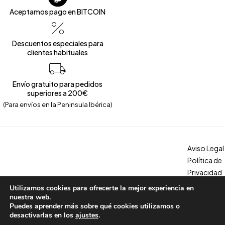
Aceptamos pago en BITCOIN
Descuentos especiales para
clientes habituales
Envío gratuito para pedidos
superiores a 200€
(Para envíos en la Peninsula Ibérica)
Aviso Legal
Política de
Privacidad
Política de
Utilizamos cookies para ofrecerte la mejor experiencia en
Copyright © 2026 – Calzados Marina. All Rights Reserved
Cookies
nuestra web.
Puedes aprender más sobre qué cookies utilizamos o
Condicion
desactivarlas en los
ajustes
.
es, envíos y