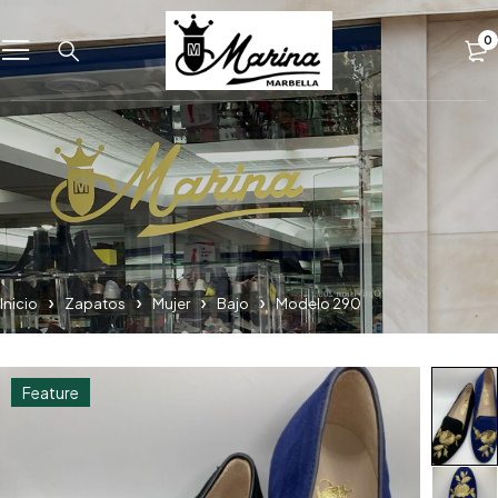
0
Inicio
Zapatos
Mujer
Bajo
Modelo 290
Feature