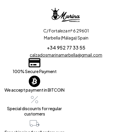
C/ Fortaleza nº 6 29601
Marbella (Málaga) Spain
+34 952 77 33 55
calzadosmarinamarbella@gmail.com
100% Secure Payment
We accept payment in BITCOIN
Special discounts for regular
customers