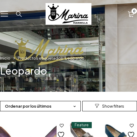
0
Inicio
Productos etiquetados “Leopardo”
Leopardo
Ordenar por los últimos
Feature