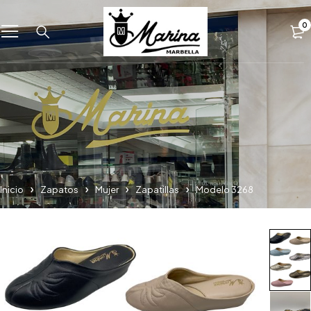
0
Inicio
Zapatos
Mujer
Zapatillas
Modelo 3268