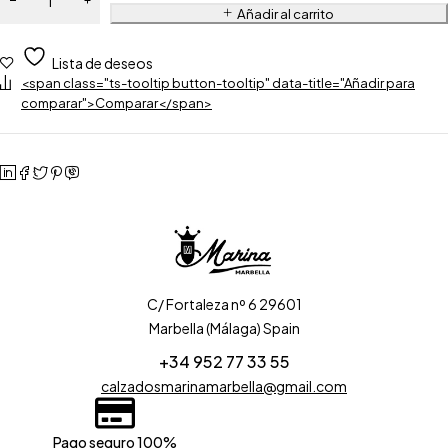
Añadir al carrito
Lista de deseos
<span class="ts-tooltip button-tooltip" data-title="Añadir para
comparar">Comparar</span>
C/ Fortaleza nº 6 29601
Marbella (Málaga) Spain
+34 952 77 33 55
calzadosmarinamarbella@gmail.com
Pago seguro 100%