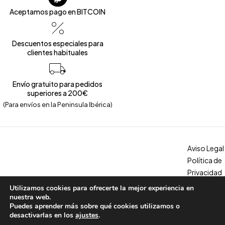
Aceptamos pago en BITCOIN
Descuentos especiales para
clientes habituales
Envío gratuito para pedidos
superiores a 200€
(Para envíos en la Peninsula Ibérica)
Aviso Legal
Política de
Privacidad
Política de
Utilizamos cookies para ofrecerte la mejor experiencia en
Copyright © 2026 – Calzados Marina. All Rights Reserved
Cookies
nuestra web.
Puedes aprender más sobre qué cookies utilizamos o
Condicion
desactivarlas en los
ajustes
.
es, envíos y