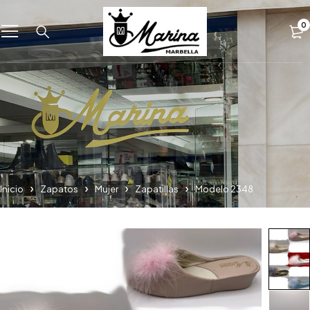
0
Inicio
Zapatos
Mujer
Zapatillas
Modelo 2348