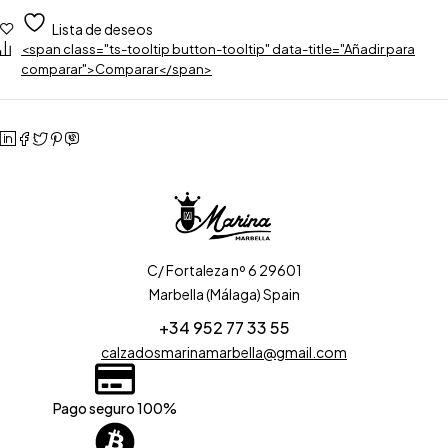
Lista de deseos
<span class="ts-tooltip button-tooltip" data-title="Añadir para
comparar">Comparar</span>
C/ Fortaleza nº 6 29601
Marbella (Málaga) Spain
+34 952 77 33 55
calzadosmarinamarbella@gmail.com
Pago seguro 100%