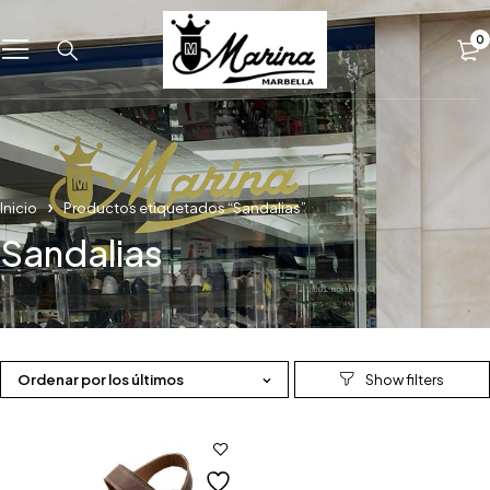
0
Inicio
Productos etiquetados “Sandalias”
Sandalias
Ordenar por los últimos