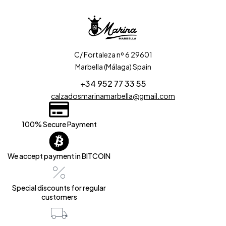
C/ Fortaleza nº 6 29601
Marbella (Málaga) Spain
+34 952 77 33 55
calzadosmarinamarbella@gmail.com
100% Secure Payment
We accept payment in BITCOIN
Special discounts for regular
customers