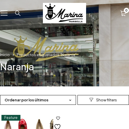
0
Inicio
Productos etiquetados “Naranja”
Naranja
Ordenar por los últimos
Feature