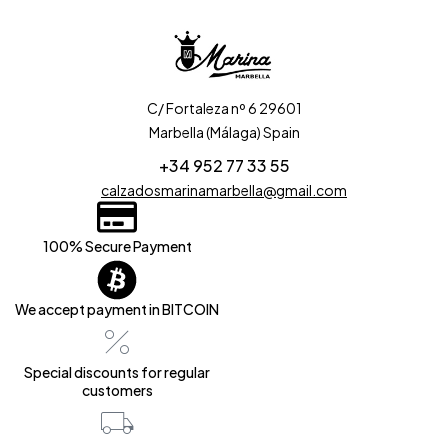
C/ Fortaleza nº 6 29601
Marbella (Málaga) Spain
+34 952 77 33 55
calzadosmarinamarbella@gmail.com
100% Secure Payment
We accept payment in BITCOIN
Special discounts for regular
customers