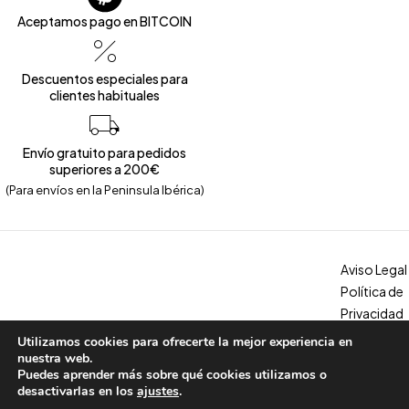
Aceptamos pago en BITCOIN
Descuentos especiales para
clientes habituales
Envío gratuito para pedidos
superiores a 200€
(Para envíos en la Peninsula Ibérica)
Aviso Legal
Política de
Privacidad
Política de
Utilizamos cookies para ofrecerte la mejor experiencia en
Copyright © 2026 – Calzados Marina. All Rights Reserved
Cookies
nuestra web.
Puedes aprender más sobre qué cookies utilizamos o
Condicion
desactivarlas en los
ajustes
.
es, envíos y