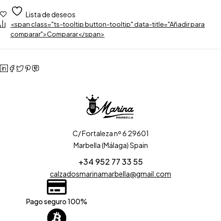
Lista de deseos
<span class="ts-tooltip button-tooltip" data-title="Añadir para
comparar">Comparar</span>
C/ Fortaleza nº 6 29601
Marbella (Málaga) Spain
+34 952 77 33 55
calzadosmarinamarbella@gmail.com
Pago seguro 100%