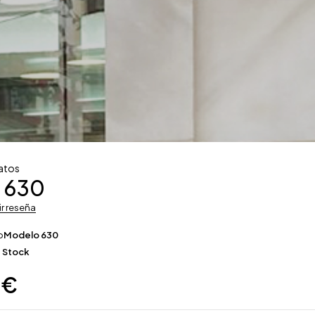
atos
 630
ir reseña
o
Modelo 630
 Stock
0
€