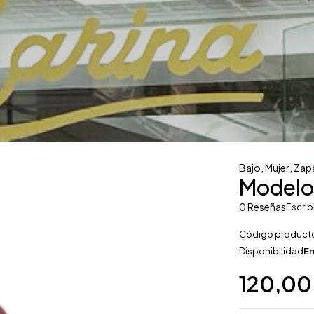
Bajo
,
Mujer
,
Zap
Modelo
0 Reseñas
Escrib
Código product
Disponibilidad
En
120,0