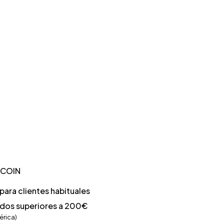
TCOIN
ara clientes habituales
idos superiores a 200€
érica)