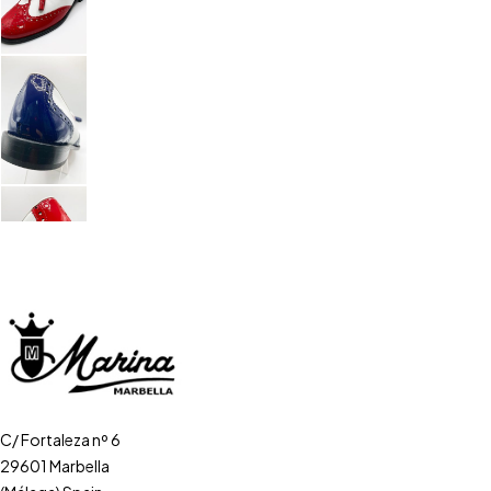
C/ Fortaleza nº 6
29601 Marbella