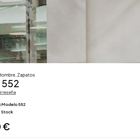
Hombre
,
Zapatos
 552
ir reseña
o
Modelo 552
 Stock
0
€