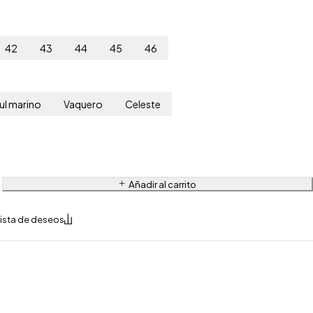
42
43
44
45
46
ul marino
Vaquero
Celeste
Añadir al carrito