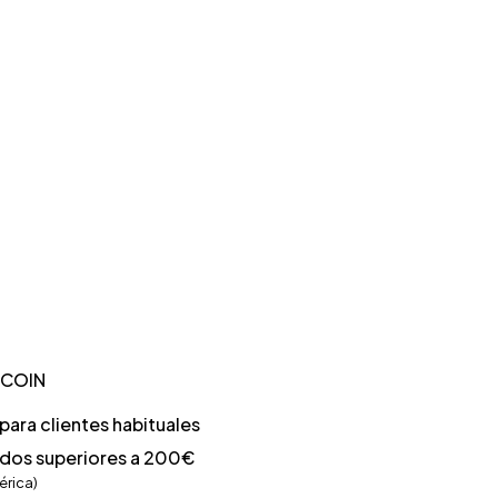
TCOIN
ara clientes habituales
idos superiores a 200€
érica)