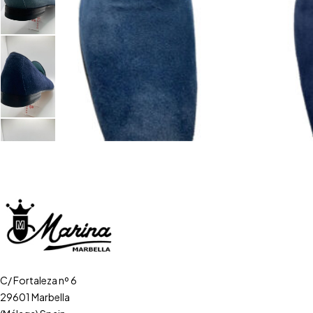
C/ Fortaleza nº 6
29601 Marbella