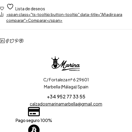
Lista de deseos
<span class="ts-tooltip button-tooltip" data-title="Añadir para
comparar">Comparar</span>
C/ Fortaleza nº 6 29601
Marbella (Málaga) Spain
+34 952 77 33 55
calzadosmarinamarbella@gmail.com
Pago seguro 100%