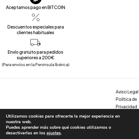
Aceptamos pago en BITCOIN
Descuentos especiales para
clientes habituales
Envío gratuito para pedidos
superiores a 200€
(Para envíos en la Peninsula Ibérica)
Aviso Legal
Política de
Privacidad
Política de
Utilizamos cookies para ofrecerte la mejor experiencia en
Copyright © 2026 – Calzados Marina. All Rights Reserved
Cookies
nuestra web.
Puedes aprender más sobre qué cookies utilizamos o
Condicion
desactivarlas en los
ajustes
.
es, envíos y