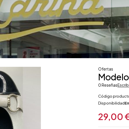
Ofertas
Modelo
0 Reseñas
Escrib
Código product
Disponibilidad
En
29,00