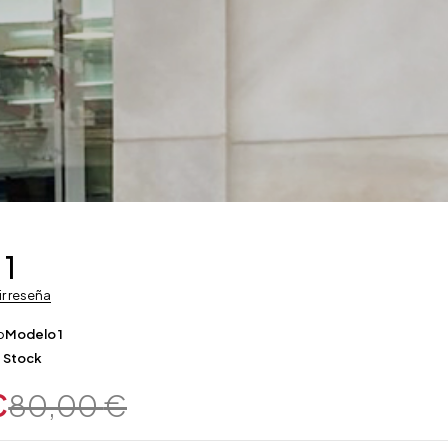
 1
ir reseña
o
Modelo 1
 Stock
€
80,00
€