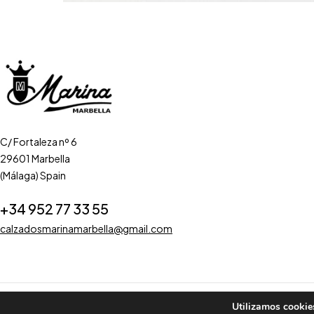
C/ Fortaleza nº 6
29601 Marbella
(Málaga) Spain
+34 952 77 33 55
calzadosmarinamarbella@gmail.com
Utilizamos cookies