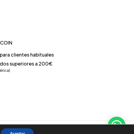
TCOIN
ara clientes habituales
idos superiores a 200€
érica)
Aceptar