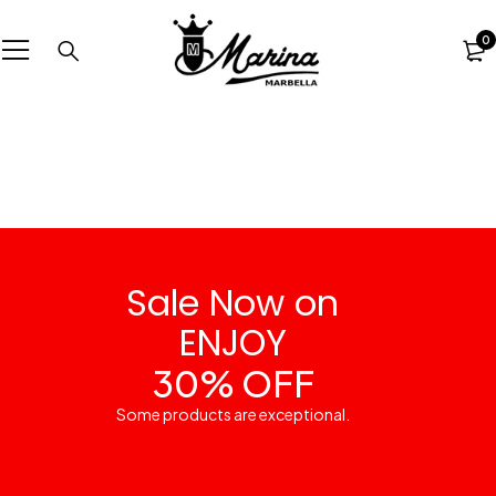
0
Sale Now on
ENJOY
30% OFF
Some products are exceptional.