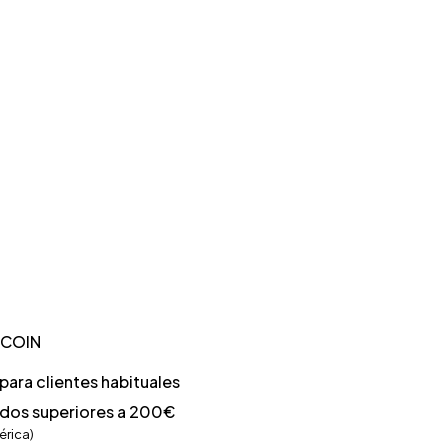
TCOIN
ara clientes habituales
idos superiores a 200€
érica)