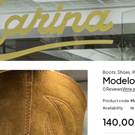
Boots
,
Shoes
,
Modelo
0 Reviews
Write 
Product code
M
Availability
In
140,0