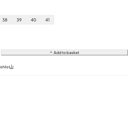
38
39
40
41
Add to basket