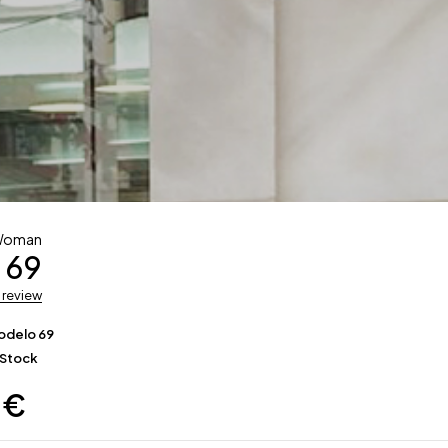
Woman
 69
a review
odelo 69
 Stock
0
€