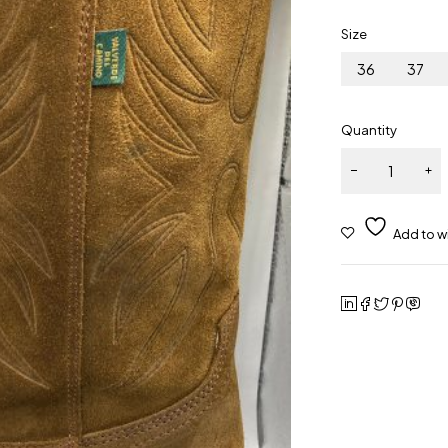
Size
36
37
Quantity