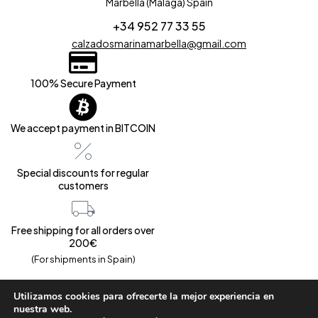
Marbella (Málaga) Spain
+34 952 77 33 55
calzadosmarinamarbella@gmail.com
100% Secure Payment
We accept payment in BITCOIN
Special discounts for regular
customers
Free shipping for all orders over
200€
(For shipments in Spain)
Utilizamos cookies para ofrecerte la mejor experiencia en
nuestra web.