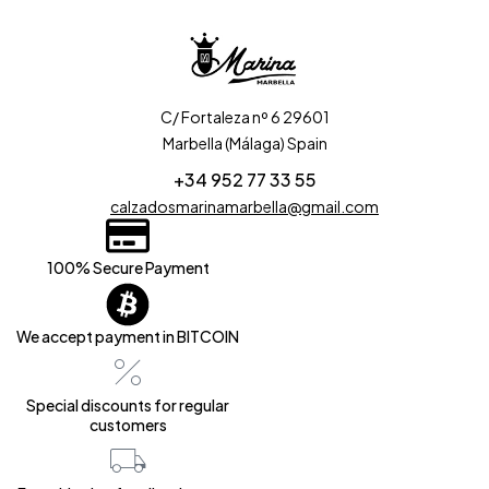
C/ Fortaleza nº 6 29601
Marbella (Málaga) Spain
+34 952 77 33 55
calzadosmarinamarbella@gmail.com
100% Secure Payment
We accept payment in BITCOIN
Special discounts for regular
customers