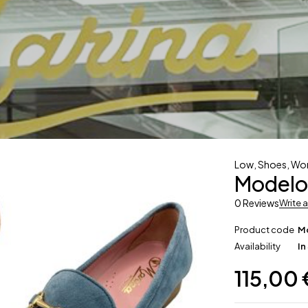
Low
,
Shoes
,
Wo
Modelo
0 Reviews
Write 
Product code
M
Availability
In
115,00