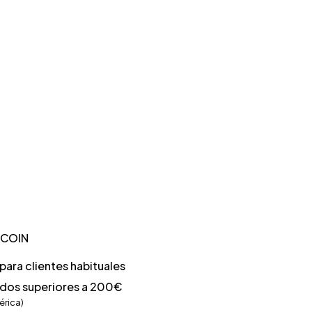
TCOIN
ara clientes habituales
idos superiores a 200€
érica)