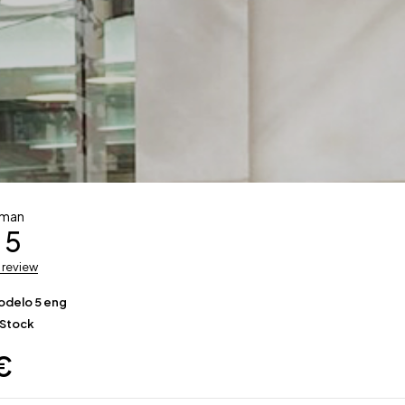
man
 5
a review
odelo 5 eng
 Stock
€