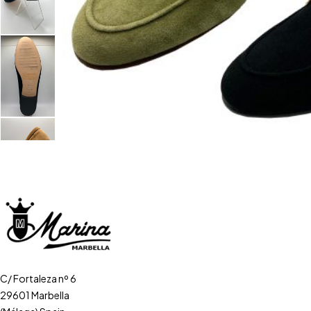
C/ Fortaleza nº 6
29601 Marbella