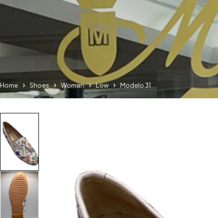
Home
Shoes
Woman
Low
Modelo 31