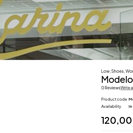
Low
,
Shoes
,
Wo
Modelo
0 Reviews
Write 
Product code
M
Availability
In
120,0