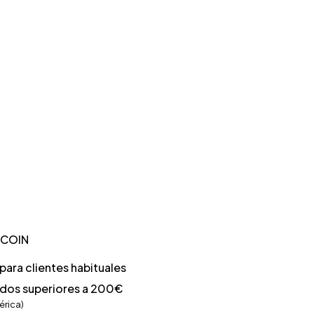
TCOIN
ara clientes habituales
idos superiores a 200€
érica)