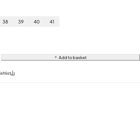
38
39
40
41
Add to basket