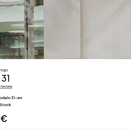
man
 31
a review
odelo 31-en
 Stock
0
€