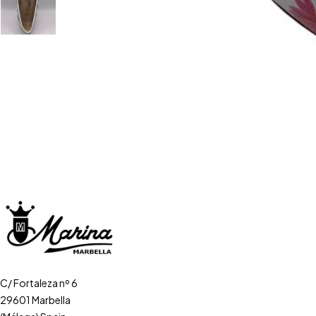
C/ Fortaleza nº 6
29601 Marbella