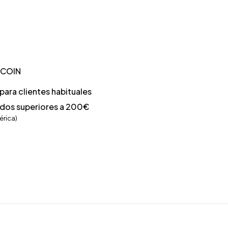
TCOIN
ara clientes habituales
idos superiores a 200€
érica)