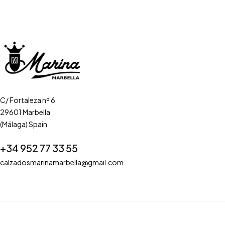
C/ Fortaleza nº 6
29601 Marbella
(Málaga) Spain
+34 952 77 33 55
calzadosmarinamarbella@gmail.com